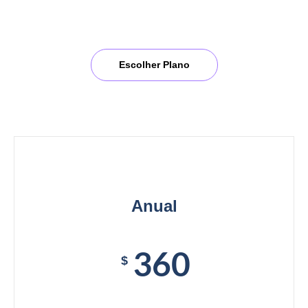
Desconto de 34%.
Escolher Plano
Anual
360
$