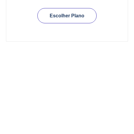
Escolher Plano
Semestral
240,00
$
180 dias